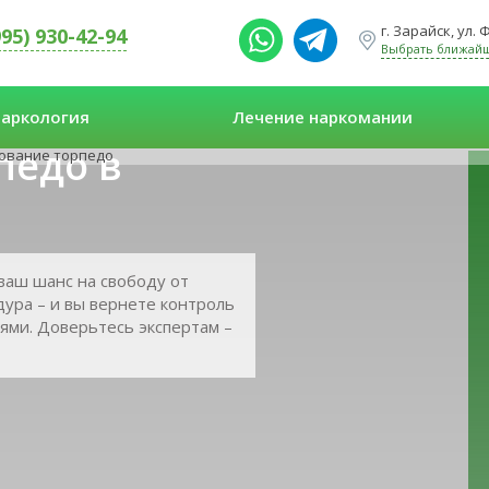
г. Зарайск, ул.
995) 930-42-94
Выбрать ближай
аркология
Лечение наркомании
педо в
ование торпедо
ваш шанс на свободу от
дура – и вы вернете контроль
ями. Доверьтесь экспертам –