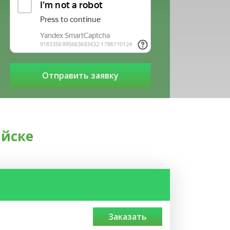
айске
заказать