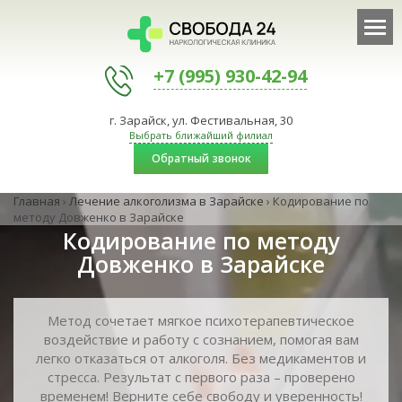
+7 (995) 930-42-94
г. Зарайск, ул. Фестивальная, 30
Выбрать ближайший филиал
Обратный звонок
Главная
›
Лечение алкоголизма в Зарайске
›
Кодирование по
методу Довженко в Зарайске
Кодирование по методу
Довженко в Зарайске
Метод сочетает мягкое психотерапевтическое
воздействие и работу с сознанием, помогая вам
легко отказаться от алкоголя. Без медикаментов и
стресса. Результат с первого раза – проверено
временем! Верните себе свободу и уверенность!