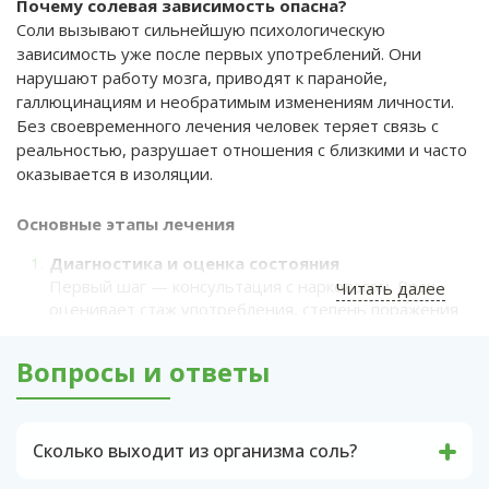
Почему солевая зависимость опасна?
Соли вызывают сильнейшую психологическую
зависимость уже после первых употреблений. Они
нарушают работу мозга, приводят к паранойе,
галлюцинациям и необратимым изменениям личности.
Без своевременного лечения человек теряет связь с
реальностью, разрушает отношения с близкими и часто
оказывается в изоляции.
Основные этапы лечения
Диагностика и оценка состояния
Первый шаг — консультация с наркологом. Врач
Читать далее
оценивает стаж употребления, степень поражения
организма и психики. На этом этапе важно понять,
есть ли сопутствующие заболевания (например,
Вопросы и ответы
проблемы с сердцем, печенью или почками).
Детоксикация
Очищение организма — обязательный этап. С
Сколько выходит из организма соль?
помощью капельниц и специальных препаратов
Соль. Это синтетическое вещество выводится
выводятся токсины, восстанавливается водно-